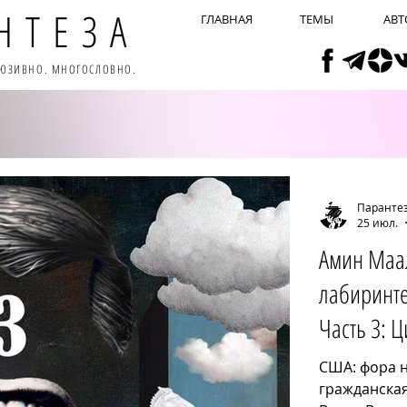
НТЕЗА
ГЛАВНАЯ
ТЕМЫ
АВТ
ЛЮЗИВНО. МНОГОСЛОВНО.
Паранте
25 июл.
Амин Маа
лабиринте
Часть 3: 
США: фора н
гражданская