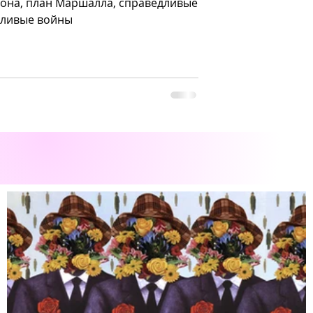
сона, план Маршалла, справедливые
дливые войны