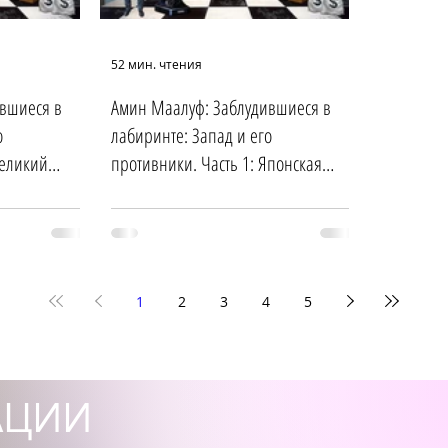
52 мин. чтения
вшиеся в
Амин Маалуф: Заблудившиеся в
о
лабиринте: Запад и его
Великий
противники. Часть 1: Японская
искра и пролетарский рай
1
2
3
4
5
АЦИИ