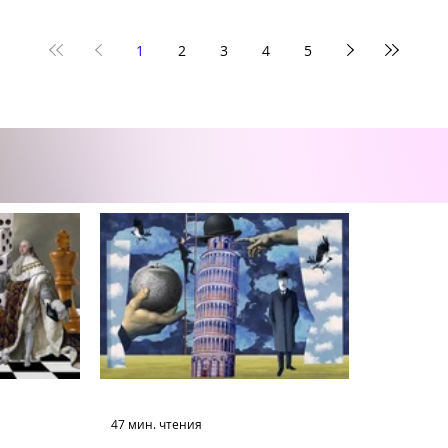
1
2
3
4
5
47 мин. чтения