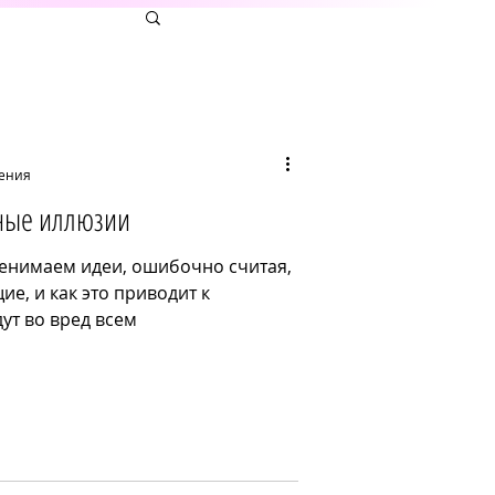
тения
вные иллюзии
ренимаем идеи, ошибочно считая,
ие, и как это приводит к
ут во вред всем