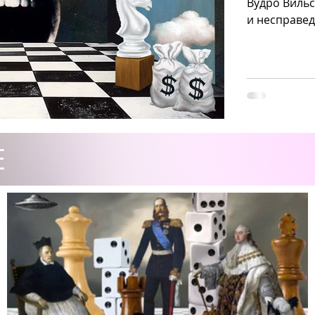
Вудро Виль
и несправе
Е