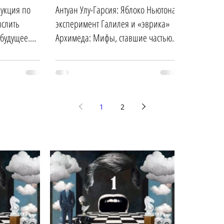
рукция по
Антуан Улу-Гарсия: Яблоко Ньютона,
ыслить
эксперимент Галилея и «эврика»
будущее.
Архимеда: Мифы, ставшие частью
истории науки
1
2