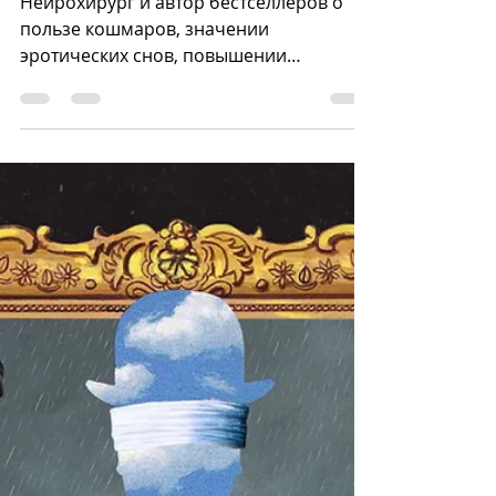
снятся сны
Нейрохирург и автор бестселлеров о
пользе кошмаров, значении
эротических снов, повышении
творческого потенциала и инкубации
сновидений