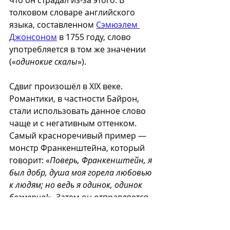
толковом словаре английского 
языка, составленном 
Сэмюэлем 
Джонсоном
 в 1755 году, слово 
употребляется в том же значении 
(«
одинокие скалы
»).
Сдвиг произошёл в XIX веке. 
Романтики, в частности Байрон, 
стали использовать данное слово 
чаще и с негативным оттенком. 
Самый красноречивый пример — 
монстр Франкенштейна, который 
говорит: «
Поверь, Франкенштейн, я 
был добр, душа моя горела любовью 
к людям; но ведь я одинок, одинок 
безмерно!
». Затем он отправляется 
на север, чтобы умереть.