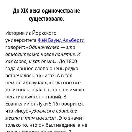
До XIX века одиночества не 
существовало. 
Историк из Йоркского 
университета 
Фэй Баунд Альберти
говорит: «
Одиночество — это 
относительно новое понятие. И 
как слово, и как опыт
». До 1800 
года данное слово очень редко 
встречалось в книгах. А в тех 
немногих случаях, когда оно всё 
же использовалось, оно не имело 
негативных коннотаций. В 
Евангелии от Луки 5:16 говорится, 
что Иисус «
удалялся в одинокие 
места и там молился
». Это значит 
только то, что он был наедине, а не 
что он страдал из-за этого. В 