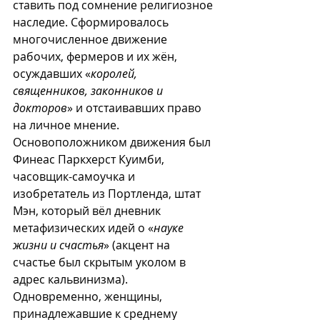
ставить под сомнение религиозное 
наследие. Сформировалось 
многочисленное движение 
рабочих, фермеров и их жён, 
осуждавших «
королей, 
священников, законников и 
докторов
» и отстаивавших право 
на личное мнение. 
Основоположником движения был 
Финеас Паркхерст Куимби, 
часовщик-самоучка и 
изобретатель из Портленда, штат 
Мэн, который вёл дневник 
метафизических идей о «
науке 
жизни и счастья
» (акцент на 
счастье был скрытым уколом в 
адрес кальвинизма). 
Одновременно, женщины, 
принадлежавшие к среднему 