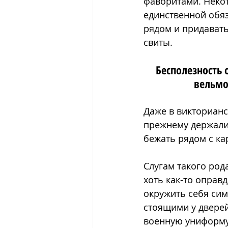
фаворитами. Неко
единственной обя
рядом и придавать
свиты. 
Бесполезность
вельмо
Даже в викторианс
прежнему держали
бежать рядом с ка
Слугам такого род
хоть как-то оправд
окружить себя си
стоящими у дверей
военную униформу