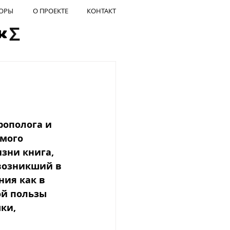
ОРЫ
О ПРОЕКТЕ
КОНТАКТ
рополога и 
мого 
зни книга, 
возникший в 
ия как в 
ой пользы 
ки, 