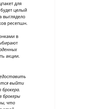
цпакет для 
 будет целый 
а выглядело 
ков ресепшн. 
онками в 
ыбирают 
аденных 
ть акции. 
редоставить 
ется выйти 
 брокера. 
в брокеры 
ты, что 