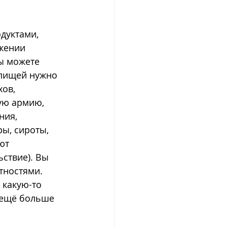
дуктами, 
жении 
ы можете 
 пищей нужно 
ов, 
ую армию, 
ния, 
ы, сироты, 
ют 
ствие). Вы 
тностями. 
какую-то 
 ещё больше 