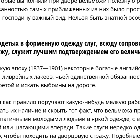
торые выполняли при дворе вельможи полезную ра
занностью самых приближенных из них было прост
 господину важный вид. Нельзя быть знатной особ
 одетых в форменную одежду слуг, всюду сопро
жу, служит лучшим подтверждением его величи
кую эпоху (1837—1901) некоторые богатые англий
 ливрейных лакеев, чьей единственной обязаннос
ретой и искать выбоины на дороге.
а как правило поручают какую-нибудь мелкую рабо
ать их наличие и скрыть тот факт, что вельможа пр
мпатичными молодыми людьми в яркой одежде, с 
 или шагающими впереди. Такие слуги нередко од
, чтобы походить на дворцовую стражу. Подобные