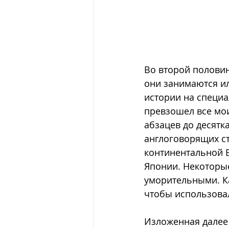
Во второй половин
они занимаются ил
истории на специа
превзошел все мои
абзацев до десятк
англоговорящих ст
континентальной Е
Японии. Некоторы
уморительными. Ка
чтобы использова
Изложенная далее 