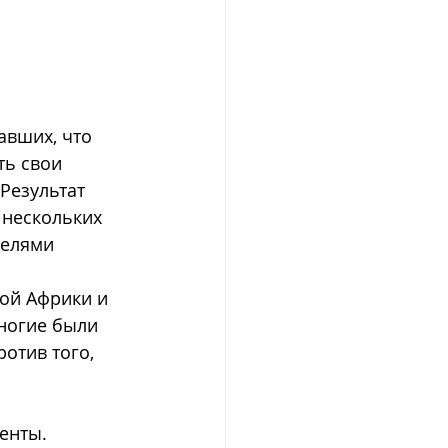
авших, что 
ь свои 
Результат 
 нескольких 
телями 
ой Африки и 
ногие были 
отив того, 
енты. 