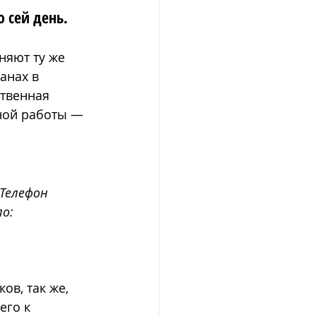
 сей день.
яют ту же 
анах в 
твенная 
ной работы — 
Телефон 
ло:
ов, так же, 
его к 