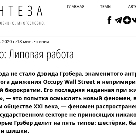
НТЕЗА
ГЛАВНАЯ
ТЕМЫ
АВТ
ЛЮЗИВНО. МНОГОСЛОВНО.
. 2020 г.
18 мин. чтения
р: Липовая работа
года не стало Дэвида Грэбера, знаменитого ант
ога движения Occupy Wall Street и непримири
й бюрократии. Его последняя изданная при жи
», — это попытка осмыслить новый феномен, 
 обществе XXI века, — феномен распространен
государственном секторе не приносящих никак
рые Грэбер делит на пять типов: шестёрки, бы
 и шишки.