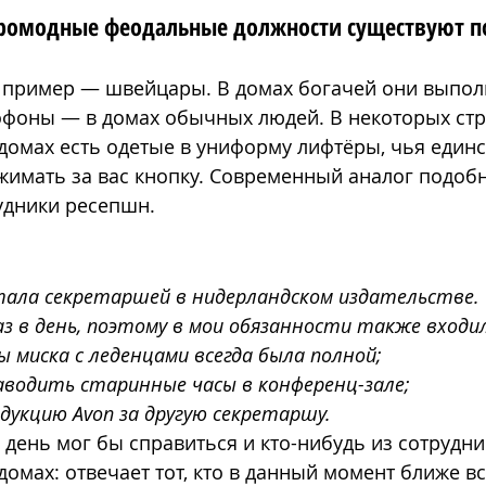
ромодные феодальные должности существуют по
пример — швейцары. В домах богачей они выполн
офоны — в домах обычных людей. В некоторых стр
омах есть одетые в униформу лифтёры, чья единс
жимать за вас кнопку. Современный аналог подоб
удники ресепшн. 
отала секретаршей в нидерландском издательстве. 
аз в день, поэтому в мои обязанности также входи
 миска с леденцами всегда была полной;
заводить старинные часы в конференц-зале;
дукцию Avon за другую секретаршу.
день мог бы справиться и кто-нибудь из сотрудник
 домах: отвечает тот, кто в данный момент ближе вс