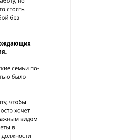
боту, но 
о стоять 
ой без 
вождающих 
я. 
ские семьи по-
тью было 
ту, чтобы 
осто хочет 
важным видом 
еты в 
 должности 