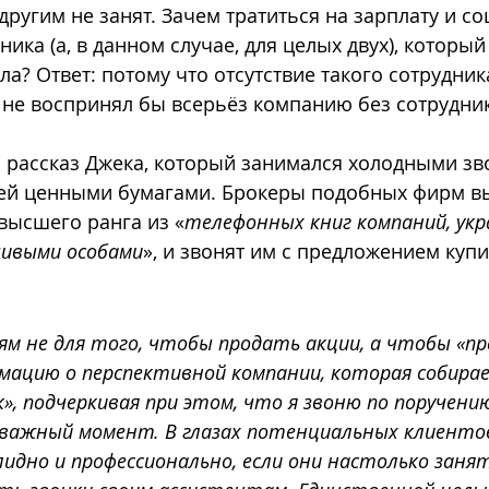
ругим не занят. Зачем тратиться на зарплату и со
ика (а, в данном случае, для целых двух), который
ла? Ответ: потому что отсутствие такого сотрудник
 не воспринял бы всерьёз компанию без сотрудни
 рассказ Джека, который занимался холодными зв
ей ценными бумагами. Брокеры подобных фирм в
высшего ранга из «
телефонных книг компаний, укр
чивыми особами
», и звонят им с предложением купи
ям не для того, чтобы продать акции, а чтобы «п
мацию о перспективной компании, которая собира
», подчеркивая при этом, что я звоню по поручению
важный момент. В глазах потенциальных клиенто
лидно и профессионально, если они настолько заня