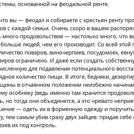
стемы, основанной на феодальной ренте.
 что вы — феодал и собираете с крестьян ренту про
ов с каждой семьи. Очень скоро в вашем распоря
 много продовольствия — настолько много, что в
больше людей, чем его производит. Со всей этой
оличество поваров, виночерпиев, посудомоек, евнух
иров ограничено. И даже если создать собственн
исленную для подавления потенциального восста
ядное количество пищи. В итоге, бедняки, дезертир
нщины в отчаянном положении неизбежно начина
ему особняку (ведь именно там хранится продоволь
ь, но тогда они объединятся, а это чревато неприя
ение — одеть их в форменную одежду и поручить 
, тем самым убив сразу двух зайцев: придав себе
взяв их под контроль. 