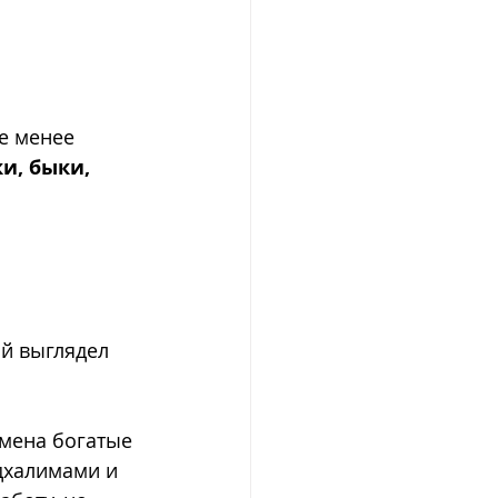
е менее 
и, быки, 
й выглядел 
емена богатые 
дхалимами и 