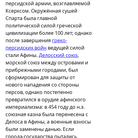
персидской армии, возглавляемой 
Ксерксом. Окружённая сушей 
Спарта была главной 
политической силой греческой 
цивилизации более 100 лет; однако 
после завершения 
греко-
персидских войн
 ведущей силой 
стали Афины. 
Делосский союз
, 
морской союз между островами и 
прибрежными городами, был 
сформирован для защиты от 
нового нападения со стороны 
персов, однако постепенно 
превратился в орудие афинского 
империализма: в 454 году до н.э. 
союзная казна была перенесена с 
Делоса в Афины, а военные взносы 
были заменены данью. Если 
города-государства пытались 