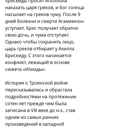
Хрисеиды просит Аполлона 
наказать царя греков, и бог солнца 
насылает на греков чуму. После 9 
дней болезни и смерти Агамемнон 
уступает. Хрис получает обратно 
свою дочь, и чума отступает. 
Однако чтобы сохранить лицо, 
царь греков отбирает у Ахилла 
Брисеиду. С этого начинается 
конфликт, лежащий в основе 
сюжета «Илиады».
История о Троянской войне 
пересказывалась и обрастала 
подробностями на протяжении 
сотен лет прежде чем была 
записана в VIII веке до н.э., став 
одним из самых ранних 
произведений в западной 