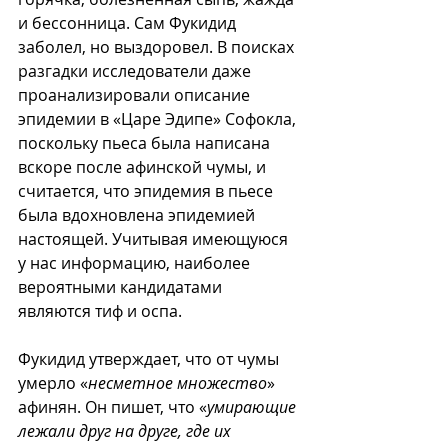
и бессонница. Сам Фукидид 
заболел, но выздоровел. В поисках 
разгадки исследователи даже 
проанализировали описание 
эпидемии в «Царе Эдипе» Софокла, 
поскольку пьеса была написана 
вскоре после афинской чумы, и 
считается, что эпидемия в пьесе 
была вдохновлена эпидемией 
настоящей. Учитывая имеющуюся 
у нас информацию, наиболее 
вероятными кандидатами 
являются тиф и оспа.
Фукидид утверждает, что от чумы 
умерло «
несметное множество
» 
афинян. Он пишет, что «
умирающие 
лежали друг на друге, где их 