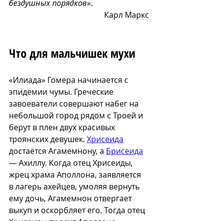
бездушных порядков
».
Карл Маркс
Что для мальчишек мухи
«Илиада» Гомера начинается с 
эпидемии чумы. Греческие 
завоеватели совершают набег на 
небольшой город рядом с Троей и 
берут в плен двух красивых 
троянских девушек. 
Хрисеида
достаётся Агамемнону, а 
Брисеида
— Ахиллу. Когда отец Хрисеиды, 
жрец храма Аполлона, заявляется 
в лагерь ахейцев, умоляя вернуть 
ему дочь, Агамемнон отвергает 
выкуп и оскорбляет его. Тогда отец 