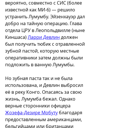
вероятно, совместно с СИС (более 
известной как МИ-6) — решило 
устранить Лумумбу. Эйзенхауэр дал 
добро на тайную операцию. Глава 
отдела ЦРУ в Леопольдвилле (ныне 
Киншаса) 
Ларри Девлин
 должен 
был получить тюбик с отравленной 
зубной пастой, которую местные 
оперативники затем должны были 
подложить в ванную Лумумбы.
Но зубная паста так и не была 
использована, и Девлин выбросил 
её в реку Конго. Опасаясь за свою 
жизнь, Лумумба бежал. Однако 
верные сторонники офицера 
Жозефа-Дезире Мобуту
 благодаря 
предоставленным американцами, 
бельгийцами или британцами 