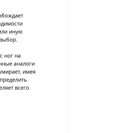
вобождает 
одимости 
или иную 
 выбор.
с ног на 
нные аналоги 
умирает, имея 
пределить 
ляет всего 