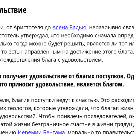
льствие
, от Аристотеля до 
Алена Бадью
,
 неразрывно связ
стотель утверждал, что необходимо сначала опреде
олько тогда можно будет решить, является ли тот и
 то есть направленным на достижение этого блага.
отождествления блага с удовольствием. 
 получает удовольствие от благих поступков. Одн
что приносит удовольствие, является благом.
еля, благие поступки ведут к счастью. Это расходи
их теологов, которые утверждали, что благая жизн
 удовольствий. Чтобы привлечь последователей, о
 этой жизни безграничное счастье в жизни грядущ
чению 
Иеремии Бентама
, морально то правительст