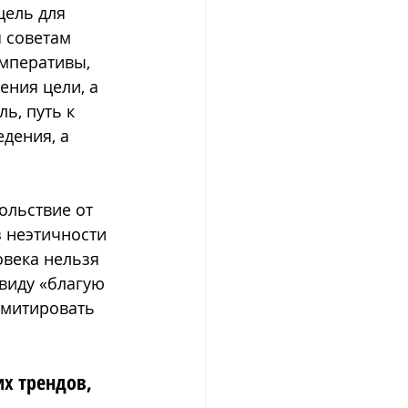
цель для 
я советам 
мперативы, 
ения цели, а 
ь, путь к 
дения, а 
ольствие от 
 неэтичности 
овека нельзя 
 виду «благую 
имитировать 
х трендов, 