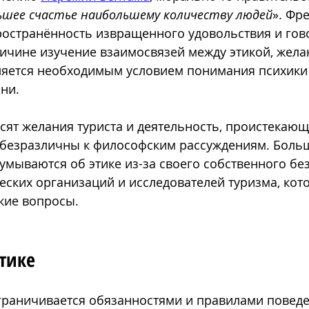
ьшее счастье наибольшему количеству людей
». Фр
остранённость извращенного удовольствия и гово
ичине изучение взаимосвязей между этикой, жела
ляется необходимым условием понимания психики 
ни.
сят желания туриста и деятельность, проистекающа
 безразличны к философским рассуждениям. Больш
думываются об этике из-за своего собственного бе
еских организаций и исследователей туризма, кот
кие вопросы.
тике
граничивается обязанностями и правилами поведе