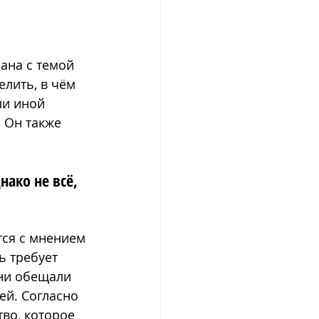
ана с темой 
лить, в чём 
ли иной 
 Он также 
ако не всё, 
тся с мнением 
ь требует 
ни обещали 
ей. Согласно 
во, которое 