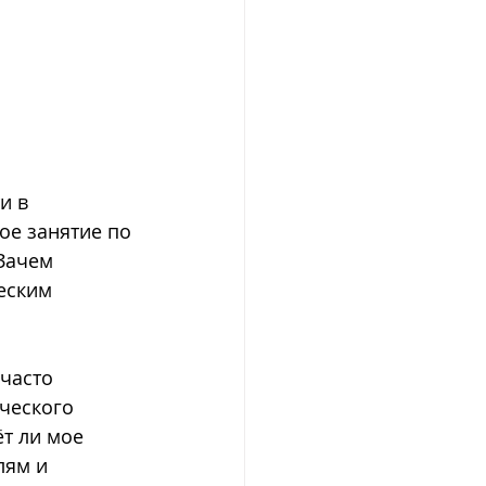
и в 
е занятие по 
Зачем 
еским 
часто 
ического 
т ли мое 
лям и 