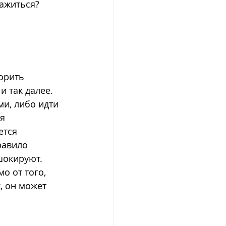
ажиться? 
орить 
 так далее. 
и, либо идти 
я 
ется 
равило 
шокируют. 
о от того, 
, он может 