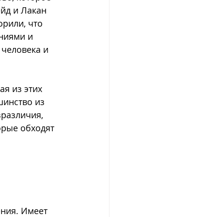
ейд и Лакан 
рили, что 
ниями и 
человека и 
я из этих 
инство из 
зразличия, 
орые обходят 
ния. Имеет 