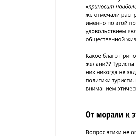
«
приносит наибол
же отмечали распр
именно по этой пр
удовольствием яв
общественной жиз
Какое благо прино
желаний? Туристы
них никогда не за
политики туристич
вниманием этичес
От морали к э
Вопрос этики не о