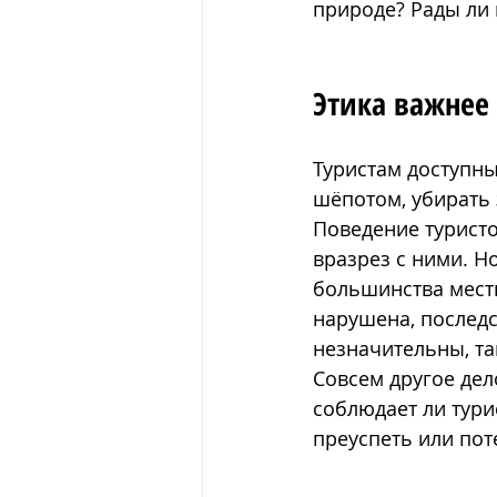
природе? Рады ли 
Этика важнее
Туристам доступн
шёпотом, убирать 
Поведение туристо
вразрез с ними. Н
большинства местн
нарушена, последс
незначительны, та
Совсем другое дело
соблюдает ли тури
преуспеть или пот