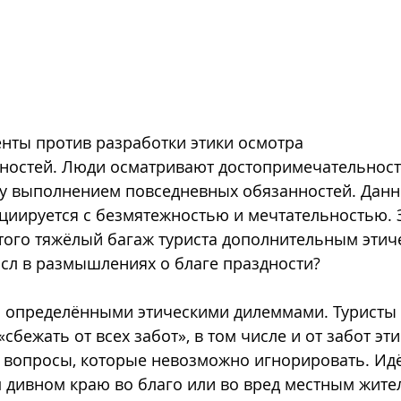
енты против разработки этики осмотра 
ностей. Люди осматривают достопримечательност
у выполнением повседневных обязанностей. Данно
циируется с безмятежностью и мечтательностью. 
того тяжёлый багаж туриста дополнительным этич
сл в размышлениях о благе праздности?
с определёнными этическими дилеммами. Туристы 
 «сбежать от всех забот», в том числе и от забот эт
ь вопросы, которые невозможно игнорировать. Идё
м дивном краю во благо или во вред местным жите