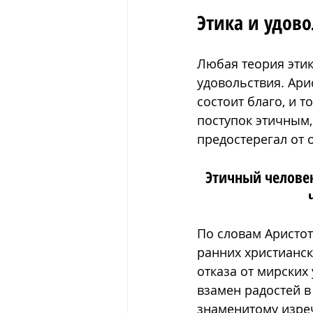
Этика и удово
Любая теория этики
удовольствия. Ари
состоит благо, и т
поступок этичным,
предостерегал от 
Этичный человек
По словам Аристот
ранних христианск
отказа от мирских
взамен радостей в
знаменитому изре