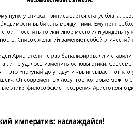
ому пункту списка приписывается статус блага, ос
обходимости выбирать между ними. Ему нет необх
 стоит посетить то или иное место или увидеть ту 
ость. Список желаний заменяет собой этический
идеи Аристотеля не раз банализировали и ставили 
 так и не удалось изменить основы этики. Совреме
 — это «покупай до упаду» и «выигрывает тот, кто 
шек». От современных лозунгов, которые можно о
ые этике, философские прозрения Аристотеля отде
кий императив: наслаждайся!