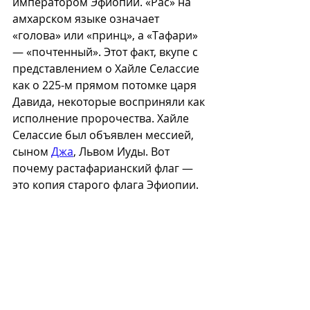
императором Эфиопии. «Рас» на 
амхарском языке означает 
«голова» или «принц», а «Тафари» 
— «почтенный». Этот факт, вкупе с 
представлением о Хайле Селассие 
как о 225-м прямом потомке царя 
Давида, некоторые восприняли как 
исполнение пророчества. Хайле 
Селассие был объявлен мессией, 
сыном 
Джа
, Львом Иуды. Вот 
почему растафарианский флаг — 
это копия старого флага Эфиопии.