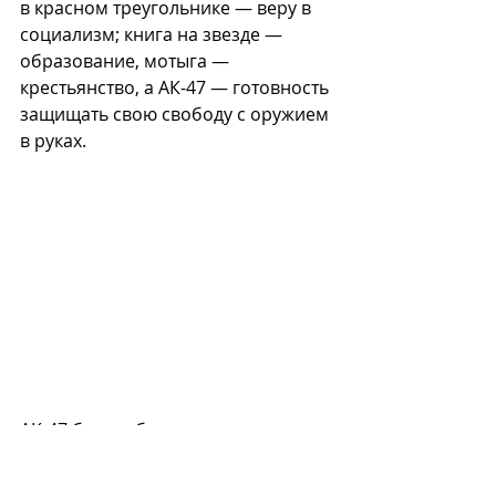
в красном треугольнике — веру в 
социализм; книга на звезде — 
образование, мотыга — 
крестьянство, а АК-47 — готовность 
защищать свою свободу с оружием 
в руках. 
АК-47 был любимым оружием 
Фронта освобождения Мозамбика 
(
ФРЕЛИМО
), возглавлявшего 