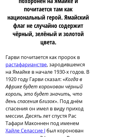
похоронен на Ямайке и 
почитается там как 
национальный герой. Ямайский 
флаг не случайно содержит 
чёрный, зелёный и золотой 
цвета. 
Гарви почитается как пророк в 
растафарианстве
, зародившемся 
на Ямайке в начале 1930-х годов. В 
1920 году Гарви сказал: «
Когда в 
Африке будет коронован чёрный 
король, это будет значить, что 
день спасения близок
». Под днём 
спасения он имел в виду приход 
мессии. Десять лет спустя Рас 
Тафари Маконнен под именем 
Хайле Селассие I
 был коронован 