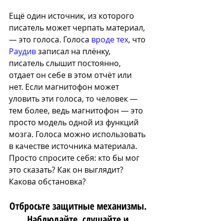
Ещё один источник, из которого 
писатель может черпать материал, 
— это голоса. Голо
са 
вроде тех
, что 
Раудив
 записа
л на плёнку, 
писатель слышит постоянно, 
отдает он себе в этом отч
ё
т или 
нет. Если магнитофон может 
уловить эти голоса, то человек — 
тем более, ведь магнитофон — это 
просто модель одной из функций 
мозга. Голоса можно использовать 
в качестве источника материала. 
Просто спросите себя: кто бы мог 
это сказать? Как он выглядит? 
Какова обстановка? 
Отбросьте защитные механизмы. 
Наблюдайте, слушайте и 