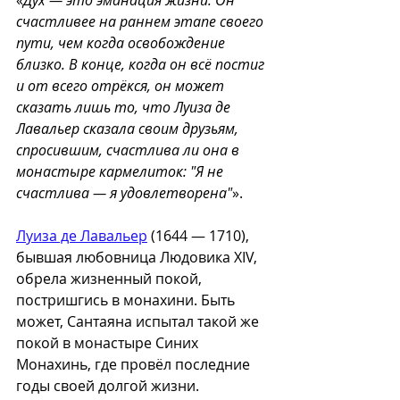
«
Дух — это эманация жизни. Он 
счастливее на раннем этапе своего 
пути, чем когда освобождение 
близко. В конце, когда он всё постиг 
и от всего отрёкся, он может 
сказать лишь то, что Луиза де 
Лавальер сказала своим друзьям, 
спросившим, счастлива ли она в 
монастыре кармелиток: "Я не 
счастлива — я удовлетворена"
».
Луиза де Лавальер
 (1644 — 1710), 
бывшая любовница Людовика XIV, 
обрела жизненный покой, 
постришгись в монахини. Быть 
может, Сантаяна испытал такой же 
покой в монастыре Синих 
Монахинь, где провёл последние 
годы своей долгой жизни. 