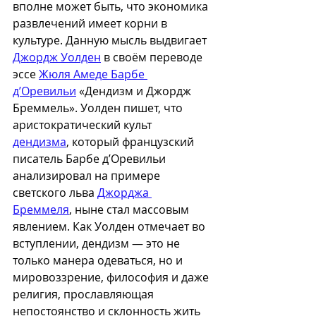
вполне может быть, что экономика 
развлечений имеет корни в 
культуре. Данную мысль выдвигает 
Джордж Уолден
 в своём переводе 
эссе 
Жюля Амеде Барбе 
д’Оревильи
 «Дендизм и Джордж 
Бреммель». Уолден пишет, что 
аристократический культ 
дендизма
, который французский 
писатель Барбе д’Оревильи 
анализировал на примере 
светского льва 
Джорджа 
Бреммеля
, ныне стал массовым 
явлением. Как Уолден отмечает во 
вступлении, дендизм — это не 
только манера одеваться, но и 
мировоззрение, философия и даже 
религия, прославляющая 
непостоянство и склонность жить 