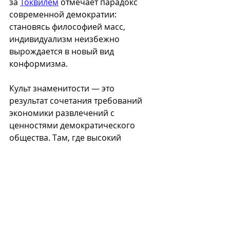
за 
Токвилем
 отмечает парадокс 
современной демократии: 
становясь философией масс, 
индивидуализм неизбежно 
вырождается в новый вид 
конформизма.
Культ знаменитости — это 
результат сочетания требований 
экономики развлечений с 
ценностями демократического 
общества. Там, где высокий 
уровень благосостояния — норма 
для большинства людей, 
стабильный экономический рост 
зависит от искусственного 
стимулирования потребностей. 
Этот механизм стоит за 
бесконечным производством всё 