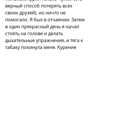
верный способ потерять всех 
своих друзей), но ничто не 
помогало. Я был в отчаянии. Затем 
в один прекрасный день я начал 
стоять на голове и делать 
дыхательные упражнения, и тяга к 
табаку покинула меня. Курение 
беспокоило меня намного больше, 
чем употребление алкоголя. Был 
период, когда я порядочно налегал 
на джин, и меня самого это пугало. 
Однако благодаря йоге я довольно 
легко завязал с джином и виски. В 
то же время, я не одержим йогой. 
Когда ко мне приезжает брат, мы 
иногда бодрствуем всю ночь, 
напиваемся, и я не занимаюсь 
йогой. Но я всегда возвращаюсь на 