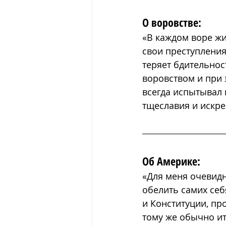
О воровстве:
«
В каждом воре жи
свои преступления
теряет бдительнос
воровством и при э
всегда испытывал 
тщеславия и искр
Об Америке:
«Для меня очевидн
обелить самих себ
и Конституции, пр
тому же обычно ит