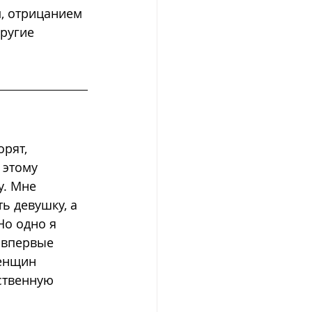
, отрицанием 
ругие 
рят, 
 этому 
у. Мне 
ь девушку, а 
Но одно я 
 впервые 
енщин 
ственную 