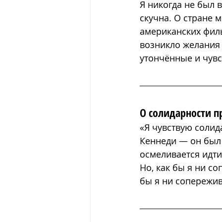
Я никогда не был в
скучна. О стране м
американских филь
возникло желания 
утончённые и чув
О солидарности п
«Я чувствую солид
Кеннеди — он был 
осмеливается идти
Но, как бы я ни с
бы я ни сопережив