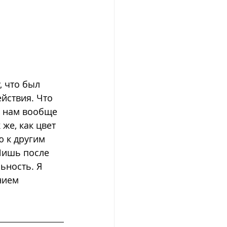
, что был 
йствия. Что 
о нам вообще 
же, как цвет 
ю к другим 
Лишь после 
льность. Я 
нием 