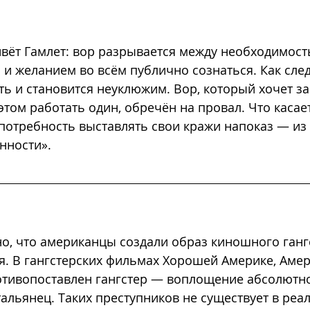
вёт Гамлет: вор разрывается между необходимост
 и желанием во всём публично сознаться. Как след
ть и становится неуклюжим. Вор, который хочет з
том работать один, обречён на провал. Что касает
потребность выставлять свои кражи напоказ — из 
енности
».
о, что американцы создали образ киношного ганг
я. В гангстерских фильмах Хорошей Америке, Аме
отивопоставлен гангстер — воплощение абсолютног
альянец. Таких преступников не существует в реа