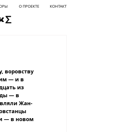
ОРЫ
О ПРОЕКТЕ
КОНТАКТ
, воровству 
им — и в 
дцать из 
ды — в 
авляли Жан-
повстанцы 
и — в новом 