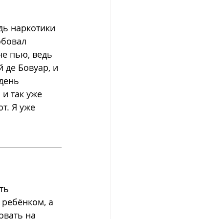
дь наркотики 
обовал 
е пью, ведь 
 де Бовуар, и 
день 
и так уже 
т. Я уже 
ть 
 ребёнком, а 
овать на 