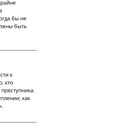
крайне 
в 
огда бы не 
олжны быть 
сти к 
, кто 
 преступника. 
плении; как 
».