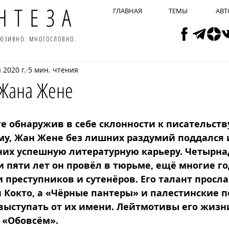
НТЕЗА
ГЛАВНАЯ
ТЕМЫ
АВТ
ЛЮЗИВНО. МНОГОСЛОВНО.
 2020 г.
5 мин. чтения
Жана Жене
е обнаружив в себе склонности к писательству
му, Жан Жене без лишних раздумий поддался 
 них успешную литературную карьеру. Четырна
 пяти лет он провёл в тюрьме, ещё многие го
 преступников и сутенёров. Его талант просл
н Кокто, а «Чёрные пантеры» и палестинские 
выступать от их имени. Лейтмотивы его жизн
 «Обовсём».