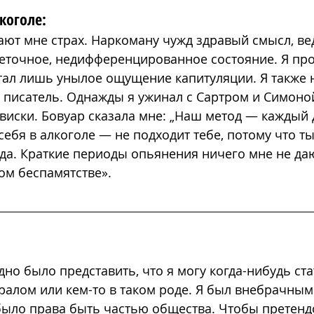
коголе:
т мне страх. Наркоману чужд здравый смысл, ве
еточное, недифференцированное состояние. Я пр
тал лишь унылое ощущение капитуляции. Я также н
 писатель. Однажды я ужинал с Сартром и Симоной
виски. Бовуар сказала мне: „Наш метод — каждый 
ебя в алкоголе — не подходит тебе, потому что ты 
вда. Краткие периоды опьянения ничего мне не даю
ом беспамятстве».
дно было представить, что я могу когда-нибудь ста
ралом или кем-то в таком роде. Я был внебрачным
 было права быть частью общества. Чтобы претенд