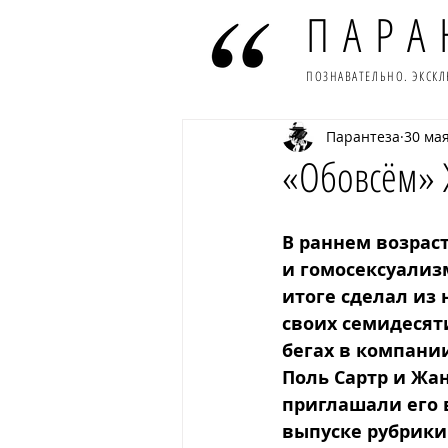
ПАРА
ПОЗНАВАТЕЛЬНО. ЭКСК
Парантеза
30 мая
«Обовсём» 
В раннем возраст
и гомосексуализ
итоге сделал из
своих семидесяти
бегах в компании
Поль Сартр и Жа
приглашали его 
выпуске рубрики