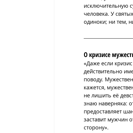
исключительную су
человека. У святых
одиноки; ни тем, н
О кризисе мужест
«Даже если кризис
действительно име
поводу. Мужествен
кажется, мужестве
не лишить её девст
знаю наверняка: 
предоставляет шан
заставит мужчин о
сторону».