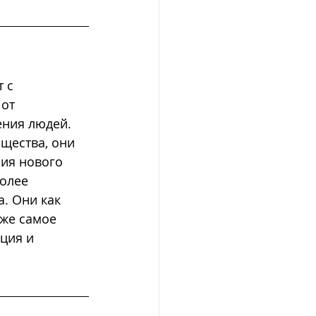
 с 
от 
ния людей. 
щества, они 
ия нового 
олее 
. Они как 
 же самое 
ция и 