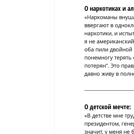
О наркотиках и ал
«Наркоманы внушаю
ввергают в однокл
наркотики, и испы
я не американский
оба пили двойной 
понемногу терять с
потерян“. Это пра
давно живу в полн
О детской мечте:
«В детстве мне тру
президентом, гене
значит, у меня не