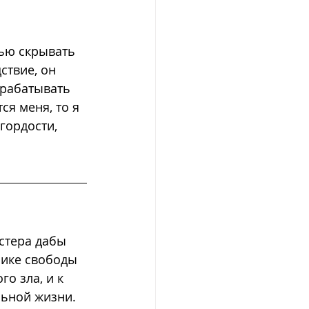
ью скрывать 
ствие, он 
арабатывать 
ся меня, то я 
гордости, 
стера дабы 
рике свободы 
о зла, и к 
льной жизни. 