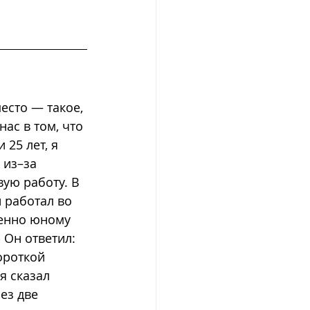
есто — такое, 
ас в том, что 
25 лет, я 
 из–за 
ую работу. В 
 работал во 
венно юному 
 Он ответил: 
ороткой 
я сказал 
ез две 