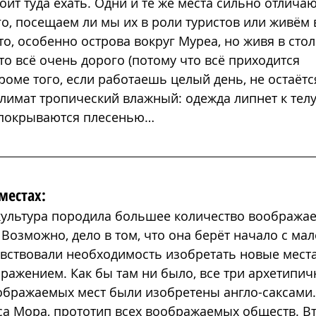
ит туда ехать. Одни и те же места сильно отличают
го, посещаем ли мы их в роли туристов или живём в
о, особенно острова вокруг Муреа, но живя в стол
о всё очень дорого (потому что всё приходится 
роме того, если работаешь целый день, не остаётс
Климат тропический влажный: одежда липнет к телу,
 покрываются плесенью…
местах:
культура породила большее количество воображае
 Возможно, дело в том, что она берёт начало с мал
увствовали необходимость изобретать новые места
ражением. Как бы там ни было, все три архетипич
ображаемых мест были изобретены англо-саксами.
са Мора, прототип всех воображаемых обществ. Вт