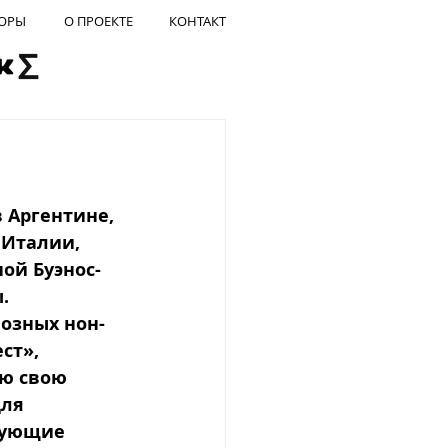
ОРЫ
О ПРОЕКТЕ
КОНТАКТ
 Аргентине, 
 Италии, 
ой Буэнос-
. 
озных нон-
ст», 
сю свою 
ля 
бующие 