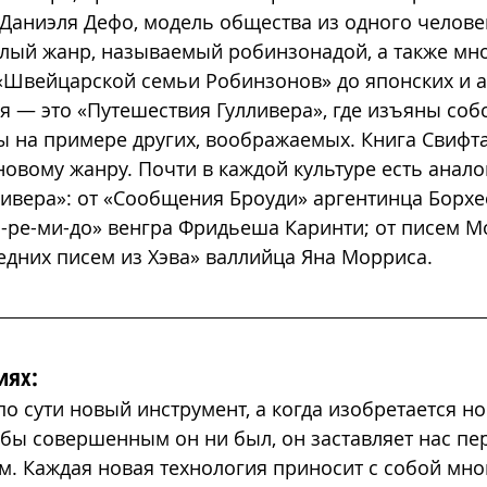
Даниэля Дефо, модель общества из одного челове
елый жанр, называемый робинзонадой, а также мн
«Швейцарской семьи Робинзонов» до японских и а
я — это «Путешествия Гулливера», где изъяны соб
 на примере других, воображаемых. Книга Свифта
овому жанру. Почти в каждой культуре есть анало
ивера»: от «Сообщения Броуди» аргентинца Борхе
-ре-ми-до» венгра Фридьеша Каринти; от писем М
дних писем из Хэва» валлийца Яна Морриса.
иях:
по сути новый инструмент, а когда изобретается н
 бы совершенным он ни был, он заставляет нас пе
ем. Каждая новая технология приносит с собой мно