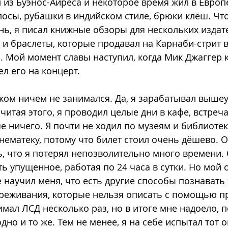
л из Буэнос-Айреса и некоторое время жил в Европе
осы, рубашки в индийском стиле, брюки клёш. Чт
нь, я писал книжные обзоры для нескольких издате
и браслеты, которые продавал на Карнаби-стрит в
h. Мой момент славы наступил, когда Мик Джаггер 
л его на концерт. 
лком ничем не занимался. Да, я зарабатывал выш
читая этого, я проводил целые дни в кафе, встреча
е ничего. Я почти не ходил по музеям и библиотек
нематеку, потому что билет стоил очень дёшево. 
ть, что я потерял непозволительно много времени. 
ь упущенное, работая по 24 часа в сутки. Но мой о
 научил меня, что есть другие способы познавать 
ереживания, которые нельзя описать с помощью п
имал ЛСД несколько раз, но в итоге мне надоело, п
но и то же. Тем не менее, я на себе испытал тот о