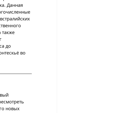
ка. Данная 
огочисленные 
встралийских 
ственного 
 также 
г 
са до 
онтескьё во 
овый 
ресмотреть 
го новых 