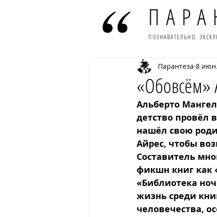
ПАРА
ПОЗНАВАТЕЛЬНО. ЭКСК
Парантеза
8 июн.
«Обовсём» 
Альберто Мангел
детство провёл 
нашёл свою родин
Айрес, чтобы во
Составитель мно
фикшн книг как 
«Библиотека ночь
жизнь среди книг
человечества, ос