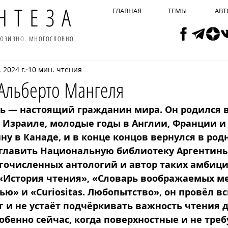
НТЕЗА
ГЛАВНАЯ
ТЕМЫ
АВТ
ЛЮЗИВНО. МНОГОСЛОВНО.
 2024 г.
10 мин. чтения
Альберто Мангеля
ь — настоящий гражданин мира. Он родился в
в Израиле, молодые годы в Англии, Франции и
у в Канаде, и в конце концов вернулся в родн
зглавить Национальную библиотеку Аргентины
гочисленных антологий и автор таких амбици
«История чтения», «Словарь воображаемых ме
ю» и «Curiositas. Любопытство», он провёл в
 и не устаёт подчёркивать важность чтения д
обенно сейчас, когда поверхностные и не тре