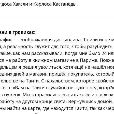
лдоса Хаксли и Карлоса Кастанеды.
зни в тропиках:
графия — воображаемая дисциплина. То или иное м
, а реальность служит для того, чтобы разубедить н
акие, как нам рассказывали. Когда мне было 24 или 
ся на работу в книжном магазине в Париже. Позже
дельцем я решил уволиться, хотя ещё не нашёл нов
едних дней в магазин пришёл покупатель, который
ельстве на Таити. С нахальством, которое свойст
л его: «Вам на Таити случайно не нужен редактор?»
аз нужен». Мы отправились выпить кофе и после к
работу на другом конце света. Вернувшись домой, 
ы найти на карте, где находится Таити, так как чер