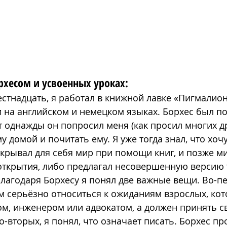
рхесом и усвоенных уроках:
стнадцать, я работал в книжной лавке «Пигмалион»
 на английском и немецком языках. Борхес был п
т однажды он попросил меня (как просил многих др
у домой и почитать ему. Я уже тогда знал, что хоч
ткрывал для себя мир при помощи книг, и позже м
ткрытия, либо предлагал несовершенную версию т
благодаря Борхесу я понял две важные вещи. Во-пе
 серьёзно относиться к ожиданиям взрослых, кото
ом, инженером или адвокатом, а должен принять с
о-вторых, я понял, что означает писать. Борхес пр