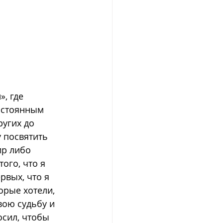
, где 
остоянным 
угих до 
у посвятить 
ир либо 
ого, что я 
рвых, что я 
рые хотели, 
вою судьбу и 
осил, чтобы 