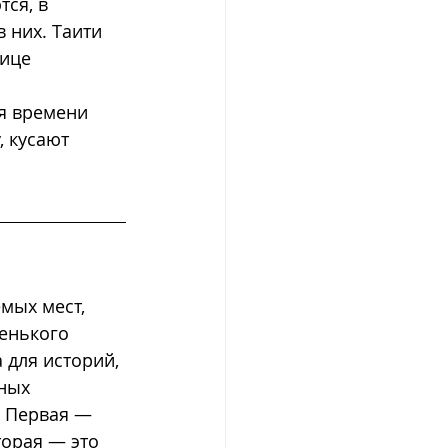
ся, в 
 них. Таити 
ице 
я времени 
 кусают 
мых мест, 
енького 
 для историй, 
ных 
 Первая — 
орая — это 