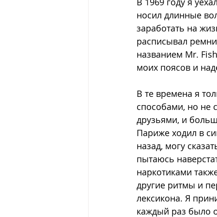
В 1969 году я уеха
носил длинные вол
заработать на жиз
расписывал ремни 
названием Mr. Fis
моих поясов и наде
В те времена я то
способами, но не с
друзьями, и больш
Париже ходил в си
назад, могу сказа
пытаюсь наверстат
наркотиками также
другие ритмы и п
лексикона. Я прин
каждый раз было од