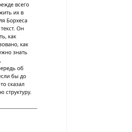
ежде всего 
жить их в 
ля Борхеса 
текст. Он 
ь, как 
овано, как 
ужно знать 
 
ередь об 
сли бы до 
то сказал 
ю структуру.