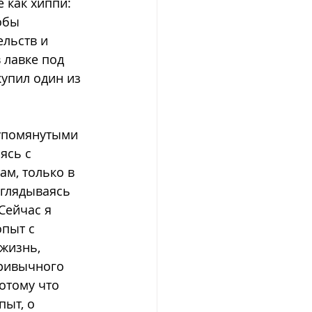
 как хиппи: 
обы 
льств и 
 лавке под 
купил один из 
еупомянутыми 
ясь с 
ам, только в 
Оглядываясь 
Сейчас я 
пыт с 
жизнь, 
ривычного 
отому что 
пыт, о 