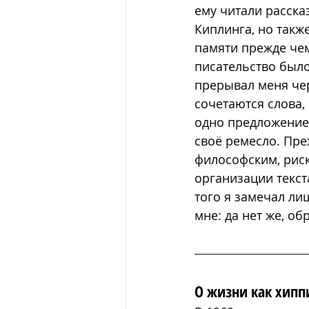
ему читали расска
Киплинга, но также
памяти прежде чем
писательство было
прерывал меня чер
сочетаются слова,
одно предложение 
своё ремесло. Пре
философским, риск
организации текст
того я замечал лиш
мне: да нет же, об
О жизни как хипп