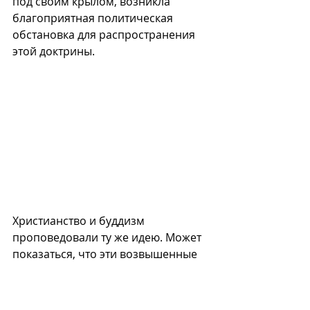
под своим крылом, возникла 
благоприятная политическая 
обстановка для распространения 
этой доктрины. 
Христианство и буддизм 
проповедовали ту же идею. Может 
показаться, что эти возвышенные 
этические учения оказали очень 
незначительное влияние на мир: в 
Индии буддизм постепенно сошёл 