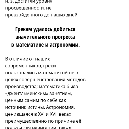
н. э. достигли уровня 
просвещённости, не 
превзойдённого до наших дней.
Грекам удалось добиться 
значительного прогресса 
в
 математике и астрономии
. 
В отличие от наших 
современников, греки 
пользовались математикой не в 
целях совершенствования методов 
производства; математика была 
«джентльменским» занятием, 
ценным самим по себе как 
источник истины. Астрономия, 
ценившаяся в XVI и XVII веках 
преимущественно по причине её 
пользы для навигации, также 