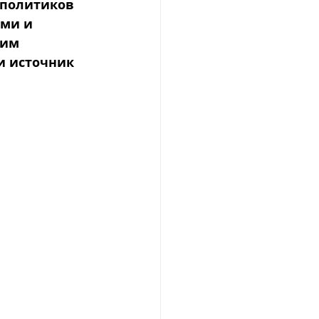
 политиков 
ми и 
им 
и источник 