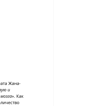
еата Жана-
ую и 
 мозга
». Как 
личество 