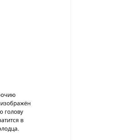
оочию 
 изображён 
 голову 
атится в 
лодца. 