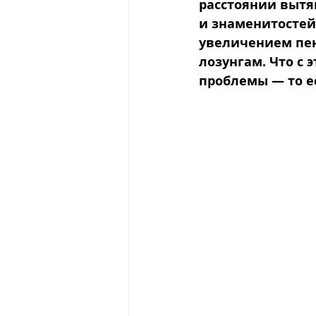
расстоянии вытя
и знаменитостей
увеличением пен
лозунгам. Что с 
проблемы — то ес