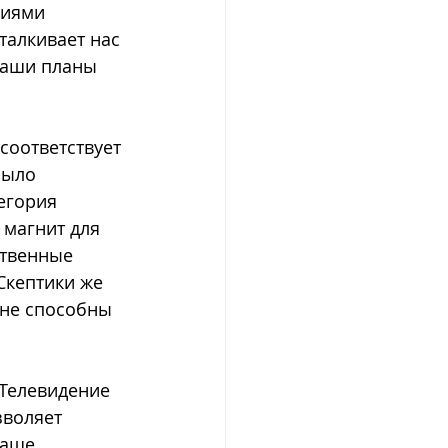
ниями 
талкивает нас 
наши планы 
соответствует 
было 
егория 
магнит для 
ственные 
Скептики же 
 не способны 
 Телевидение 
зволяет 
наше 