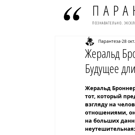
ПАРА
ПОЗНАВАТЕЛЬНО. ЭКСК
Парантеза
28 окт.
Жеральд Бро
Будущее дли
Жеральд Броннер
тот, который пр
взгляду на чело
отношениями, он
на больших данн
неутешительная: