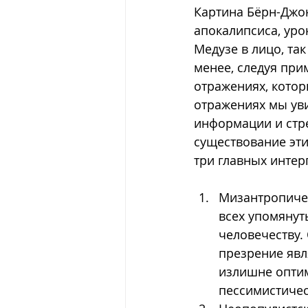
Картина Бёрн-Джон
апокалипсиса, уро
Медузе в лицо, так
менее, следуя при
отражениях, котор
отражениях мы ув
информации и стре
существование эти
три главных интер
Мизантропичес
всех упомянут
человечеству. 
презрение явл
излишне оптим
пессимистичес