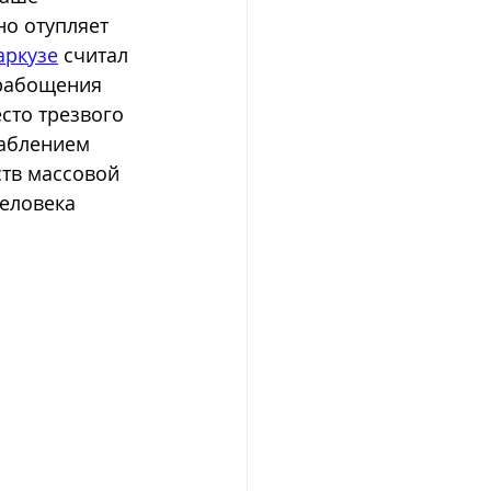
но отупляет 
аркузе
 считал 
рабощения 
сто трезвого 
лаблением 
ств массовой 
еловека 