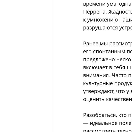
времени ума, однак
Перрена. Жадность
к умножению наших
разрушаются устр
Ранее мы рассмотр
его спонтанным п
предложено нескол
включает в себя ш
внимания. Часто п
культурные продук
утверждают, что у
оценить качествен
Разобраться, кто 
— идеальное поле 
рассмотреть техно