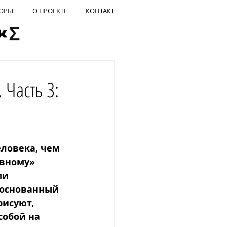
ОРЫ
О ПРОЕКТЕ
КОНТАКТ
Часть 3:
ловека, чем 
ивному» 
ми 
 основанный 
исуют, 
обой на 