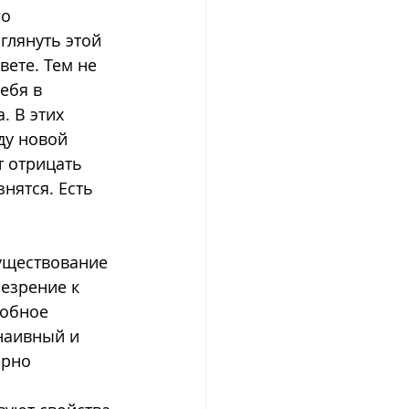
о 
глянуть этой 
вете. Тем не 
ебя в 
 В этих 
у новой 
 отрицать 
нятся. Есть 
уществование 
езрение к 
добное 
наивный и 
рно 