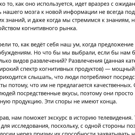
о то, как оно используется, идет вразрез с ожида
 нашего мозга к новой информации не всегда под
 знаний, и даже когда мы стремимся к знаниям, 
ойством когнитивного рынка.
ели то, как ведёт себя наш ум, когда предложение 
обуждениям. Но что бы мы выбрали, если бы нам 
ько видов развлечений? Развлечения (данная кат
ирокий спектр когнитивных продуктов) — мощный 
риходится слышать, что люди потребляют посред
ты потому, что им не предлагается качественных. 
 людей посредственные вкусы, поэтому они просто
ную продукцию. Эти споры не имеют конца.
прав, нам поможет экскурс в историю телевидения.
для исследования, поскольку, с одной стороны по
логии через призму их способности захватывать 