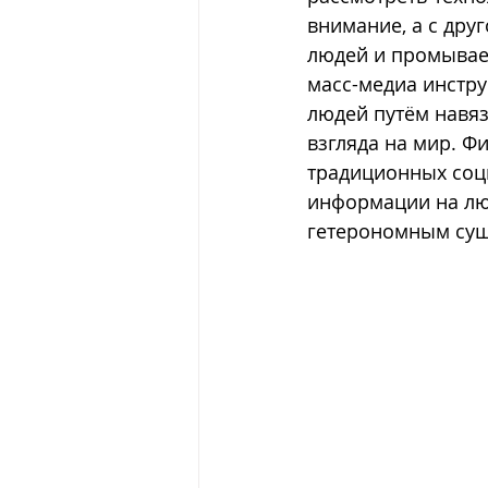
внимание, а с дру
людей и промывает
масс-медиа инстр
людей путём навяз
взгляда на мир. Ф
традиционных соци
информации на люд
гетерономным сущ