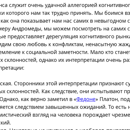
са служит очень удачной аллегорией когнитивног
ки которого нам так трудно принять. Мы боимся вз
 как она показывает нам нас самих в невыгодном с
меру Андромеды, мы можем посмотреть на самих с
ые предоставляет дерегуляция когнитивного рынка.
идим свою любовь к конфликтам, ненасытную жажд
мление к социальной заметности. Мало кто станет
х склонностей, однако их интерпретации очень раз
претации:
кая. Сторонники этой интерпретации признают с
ых склонностей. Как следствие, они испытывают пр
Однако, как верно заметил в «
Федоне
» Платон, по
яется следствием завышенных ожиданий. То есть 
истический взгляд на человека порождает чрезме
кий.