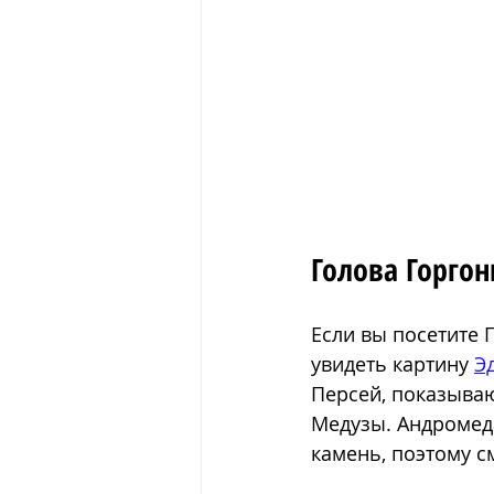
Голова Горго
Если вы посетите 
увидеть картину 
Э
Персей, показыва
Медузы. Андромеда 
камень, поэтому с