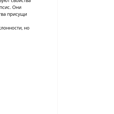
вуют свойства 
псис. Они 
тва присущи 
 
лонности, но 