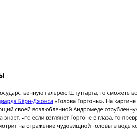
ны
Государственную галерею Штутгарта, то сможете в
дварда Бёрн-Джонса
 «Голова Горгоны». На картине
ющий своей возлюбленной Андромеде отрубленную
знает, что если взглянет Горгоне в глаза, то превр
мотрит на отражение чудовищной головы в воде ко