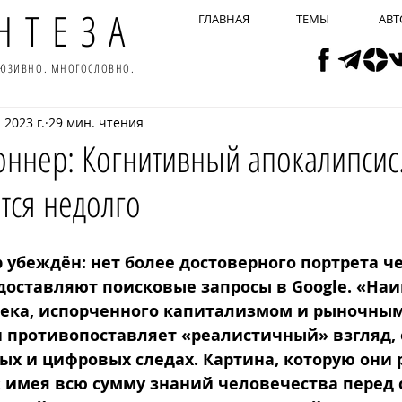
НТЕЗА
ГЛАВНАЯ
ТЕМЫ
АВТ
ЛЮЗИВНО. МНОГОСЛОВНО.
 2023 г.
29 мин. чтения
ннер: Когнитивный апокалипсис. 
тся недолго
 убеждён: нет более достоверного портрета че
едоставляют поисковые запросы в Google. «На
века, испорченного капитализмом и рыночны
 противопоставляет «реалистичный» взгляд,
ых и цифровых следах. Картина, которую они р
 имея всю сумму знаний человечества перед с