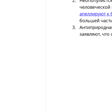
Неопопулистск
человеческой 
апеллируют к
большей части
Антиприродная
заявляют, что