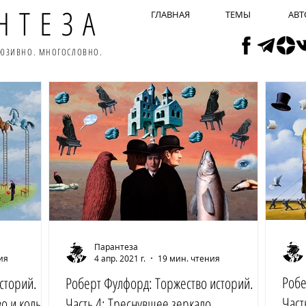
НТЕЗА
ГЛАВНАЯ
ТЕМЫ
АВТ
ЛЮЗИВНО. МНОГОСЛОВНО.
Парантеза
ия
4 апр. 2021 г.
19 мин. чтения
Робе
сторий.
Роберт Фулфорд: Торжество историй.
Част
во и кольцо
Часть 4: Треснувшее зеркало