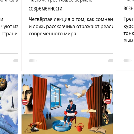
возн
современности
Трет
 и
Четвёртая лекция о том, как сомнения
курс
очуют из
и ложь рассказчика отражают реалии
тонк
о страниц
современного мира
вым