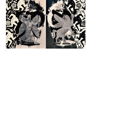
Парантеза
8 окт. 2020 г.
14 мин. чтения
Альберто Мангель: Город слов. Часть
2: Таблички Гильгамеша
Вторая лекция — о литературе как
встрече с той частью нас самих,
которую мы боимся и ненавидим